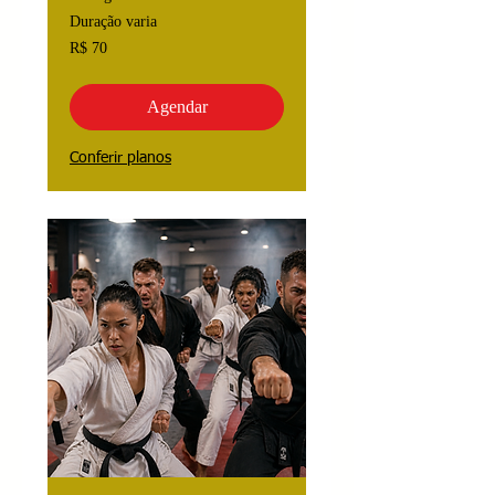
Duração varia
70
R$ 70
Reais
brasileiros
Agendar
Conferir planos