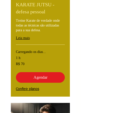
KARATE JUTSU -
defesa pessoal
Treine Karate de verdade onde
todas as técnicas são utilizadas
para a sua defesa.
Leia mais
Carregando os dias...
1 h
70
R$ 70
Reais
brasileiros
Agendar
Conferir planos