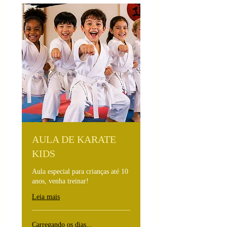
AULA DE KARATE
KIDS
Aula especial para crianças até 10
anos, venha treinar!
Leia mais
Carregando os dias...